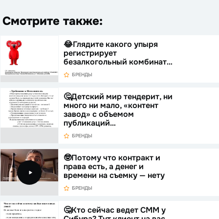
Смотрите также:
😂Глядите какого упыря
регистрирует
безалкогольный комбинат…
БРЕНДЫ
🤔Детский мир тендерит, ни
много ни мало, «контент
завод» с объемом
публикаций…
БРЕНДЫ
🤓Потому что контракт и
права есть, а денег и
времени на съемку — нету
БРЕНДЫ
🤔Кто сейчас ведет СММ у
Сибура? Тут клиент на вас