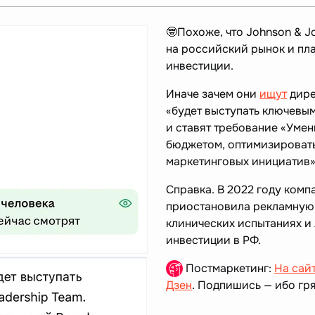
🤓Похоже, что Johnson & 
на российский рынок и пл
инвестиции.
Иначе зачем они
ищут
дире
«будет выступать ключевым
и ставят требование «Уме
бюджетом, оптимизировать
маркетинговых инициатив
Справка. В 2022 году комп
приостановила рекламную 
клинических испытаниях и
инвестиции в РФ.
Постмаркетинг:
На сай
Дзен
. Подпишись — ибо гря