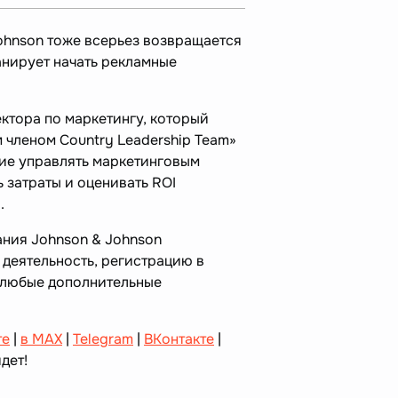
Johnson тоже всерьез возвращается
анирует начать рекламные
ктора по маркетингу, который
 членом Country Leadership Team»
ние управлять маркетинговым
 затраты и оценивать ROI
».
ания Johnson & Johnson
деятельность, регистрацию в
 любые дополнительные
те
|
в MAX
|
Telegram
|
ВКонтакте
|
дет!