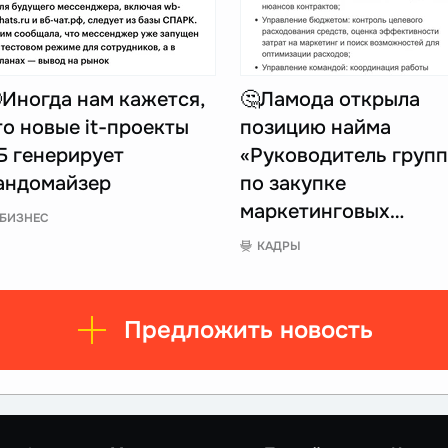
Иногда нам кажется,
🤔Ламода открыла
то новые it-проекты
позицию найма
Б генерирует
«Руководитель груп
андомайзер
по закупке
маркетинговых…
БИЗНЕС
КАДРЫ
Предложить новость