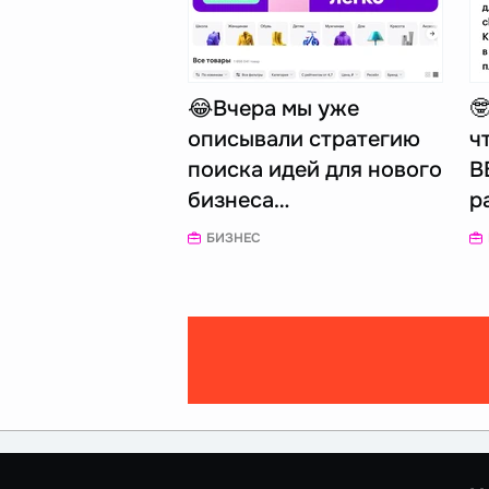
😂Вчера мы уже

описывали стратегию
ч
поиска идей для нового
В
бизнеса…
р
БИЗНЕС