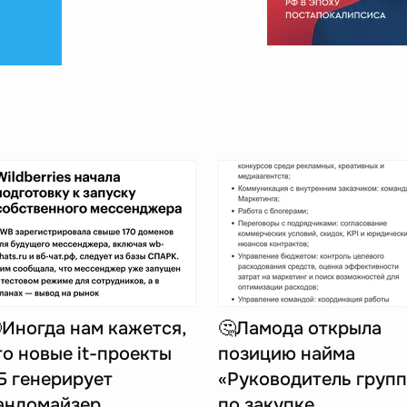
Иногда нам кажется,
🤔Ламода открыла
то новые it-проекты
позицию найма
Б генерирует
«Руководитель груп
андомайзер
по закупке