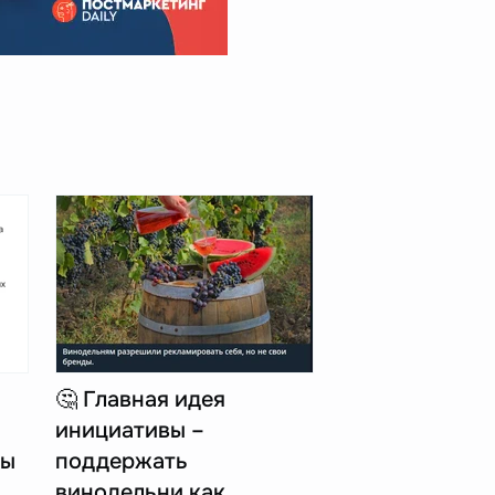
🤔 Главная идея
инициативы –
пы
поддержать
винодельни как