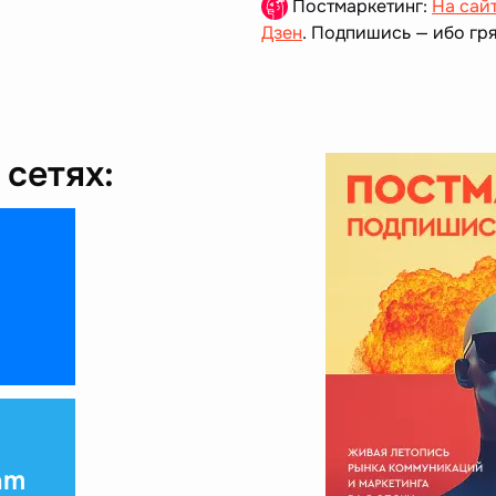
Постмаркетинг:
На сай
Дзен
. Подпишись — ибо гря
сетях:
am