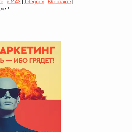
те
|
в MAX
|
Telegram
|
ВКонтакте
|
дет!