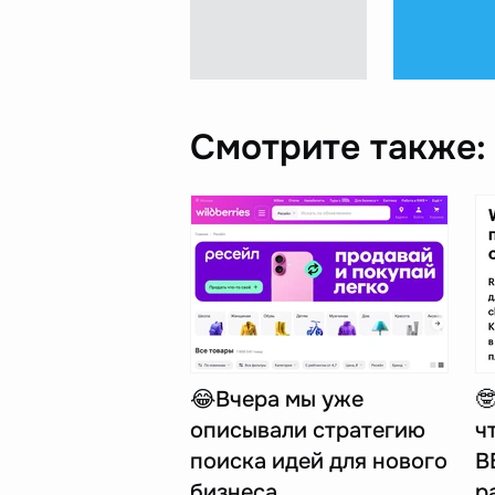
Смотрите также:
😂Вчера мы уже

описывали стратегию
ч
поиска идей для нового
В
бизнеса…
р