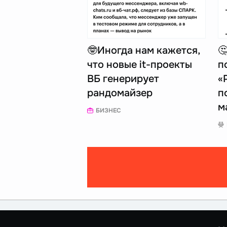
🤓Иногда нам кажется,

что новые it-проекты
п
ВБ генерирует
«
рандомайзер
п
м
БИЗНЕС