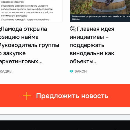
Ламода открыла
🤔 Главная идея
озицию найма
инициативы –
Руководитель группы
поддержать
о закупке
винодельни как
аркетинговых…
объекты…
КАДРЫ
ЗАКОН
Предложить новость