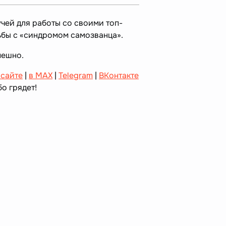
чей для работы со своими топ-
бы с «синдромом самозванца».
мешно.
 сайте
|
в MAX
|
Telegram
|
ВКонтакте
о грядет!