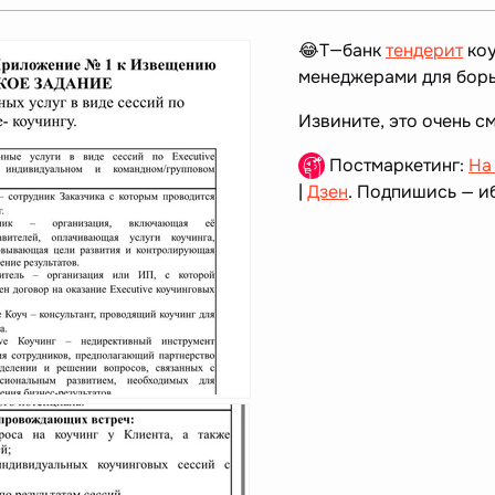
😂Т—банк
тендерит
коу
менеджерами для борь
Извините, это очень с
Постмаркетинг:
На
|
Дзен
. Подпишись — иб