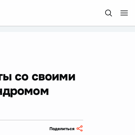
ты со своими
индромом
Поделиться