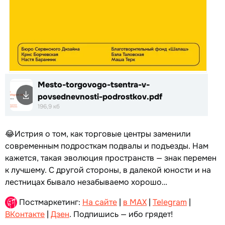
Mesto-torgovogo-tsentra-v-
povsednevnosti-podrostkov.pdf
196,9 кб
😂Истрия о том, как торговые центры заменили
современным подросткам подвалы и подъезды. Нам
кажется, такая эволюция пространств — знак перемен
к лучшему. С другой стороны, в далекой юности и на
лестницах бывало незабываемо хорошо…
Постмаркетинг:
На сайте
|
в MAX
|
Telegram
|
ВКонтакте
|
Дзен
. Подпишись — ибо грядет!