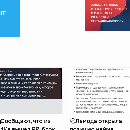
am
Сообщают, что из
🤔Ламода открыла
ИКа вышел PR-блок
позицию найма