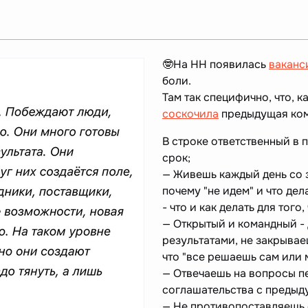
🤓На НН появилась
ваканс
боли.
Там так специфично, что, 
соскочила
предыдущая ко
В строке ответственный в 
срок;
— Живешь каждый день со з
почему "не идем" и что де
- что и как делать для того
— Открытый и командный -
результатами, не закрывае
что "все решаешь сам или 
— Отвечаешь на вопросы п
соглашательства с предыд
— Не противопоставляешь 