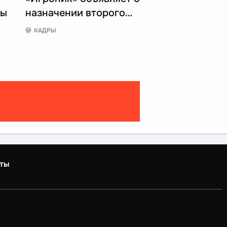
пы
назначении второго…
КАДРЫ
ты