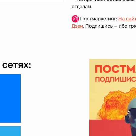
отделам.
Постмаркетинг:
На сай
Дзен
. Подпишись — ибо гря
сетях: