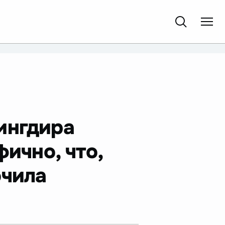
ингдира
ично, что,
очила