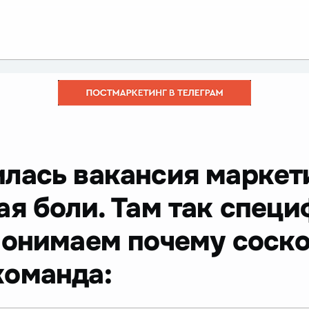
илась вакансия маркет
я боли. Там так специф
понимаем почему соск
команда: