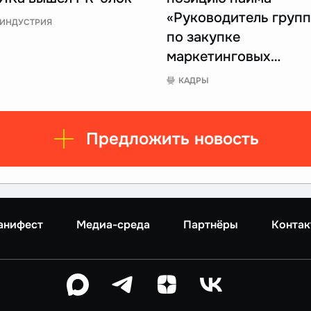
«Руководитель груп
ИНДУСТРИЯ
по закупке
маркетинговых…
КАДРЫ
Предложить новость
анифест
Медиа-среда
Партнёры
Контак