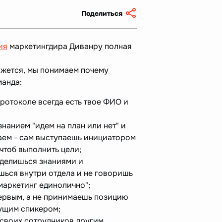
Поделиться
ия
маркетингдира Диванру полная
кажется, мы понимаем почему
манда:
протоколе всегда есть твое ФИО и
нанием "идем на план или нет" и
лаем - сам выступаешь инициатором
, чтоб выполнить цели;
 делишься знаниями и
шься внутри отдела и не говоришь
маркетинг единолично";
ервым, а не принимаешь позицию
ущим спикером;
своих сотрудников другим