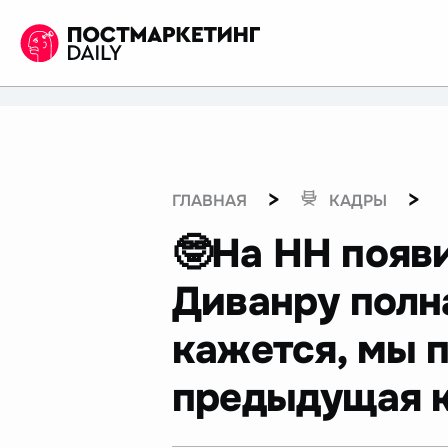
>
>
ГЛАВНАЯ
КАДРЫ
🤓На НН появ
Диванру полна
кажется, мы 
предыдущая 