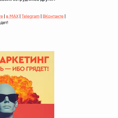
те
|
в MAX
|
Telegram
|
ВКонтакте
|
дет!