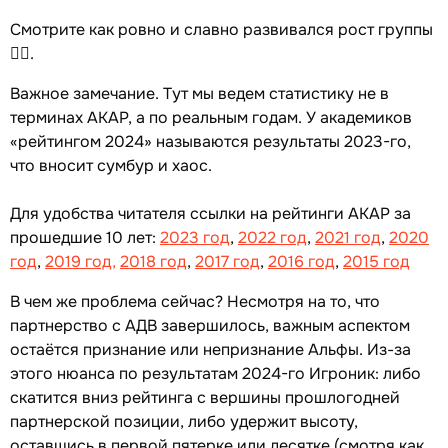
Смотрите как ровно и славно развивался рост группы
☝🏻.
Важное замечание. Тут мы ведем статистику не в
терминах АКАР, а по реальным годам. У академиков
«рейтингом 2024» называются результаты 2023-го,
что вносит сумбур и хаос.
Для удобства читателя ссылки на рейтинги АКАР за
прошедшие 10 лет:
2023 год
,
2022 год
,
2021 год
,
2020
год
,
2019 год,
2018 год
,
2017 год
,
2016 год
,
2015 год
В чем же проблема сейчас? Несмотря на то, что
партнерство с АДВ завершилось, важным аспектом
остаётся признание или непризнание Альфы. Из-за
этого нюанса по результатам 2024-го Игроник: либо
скатится вниз рейтинга с вершины прошлогодней
партнерской позиции, либо удержит высоту,
оставшись в первой пятерке или десятке (смотря как