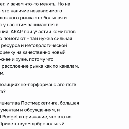
ет, и зачем что-то менять. Но на
– это наличие независимого
сложного рынка это большая и
с у нас этим занимаются в
ния, АКАР при участии комитетов
но помогают – там нужна сильная
о ресурса и методологической
оценку на качественно новый
жнее и хуже, потому что
 расслоение рынка как по каналам,
м.
 позициях не-перформанс агентств
га?
нициатива Постмаркетинга, большая
гументам и обсуждениям, и
l Budget и признание, что это не
 Приветствуем добровольный