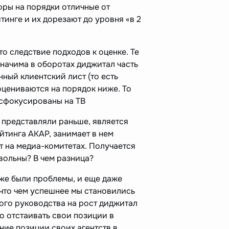
фры на порядки отличные от
тинге и их дорезают до уровня «в 2
то следствие подходов к оценке. Те
значима в оборотах диджитал часть
ный клиентский лист (то есть
 оцениваются на порядок ниже. То
 сфокусированы на ТВ
ы представляли раньше, является
йтинга АКАР, занимает в нем
т на медиа-комитетах. Получается
вольны? В чем разница?
оже были проблемы, и еще даже
, что чем успешнее мы становились
ого руководства на рост диджитал
о отстаивать свои позиции в
ние позиции своих агентств в