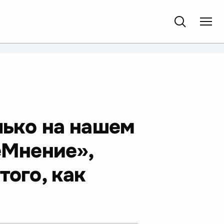
лько на нашем
еМнение»,
того, как