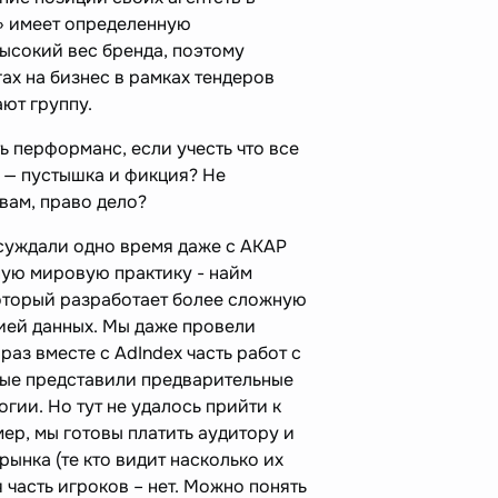
ь» имеет определенную
ысокий вес бренда, поэтому
ах на бизнес в рамках тендеров
ют группу.
ь перформанс, если учесть что все
 — пустышка и фикция? Не
вам, право дело?
суждали одно время даже с АКАР
ную мировую практику - найм
оторый разработает более сложную
ией данных. Мы даже провели
раз вместе с AdIndex часть работ с
рые представили предварительные
гии. Но тут не удалось прийти к
ер, мы готовы платить аудитору и
рынка (те кто видит насколько их
 часть игроков – нет. Можно понять