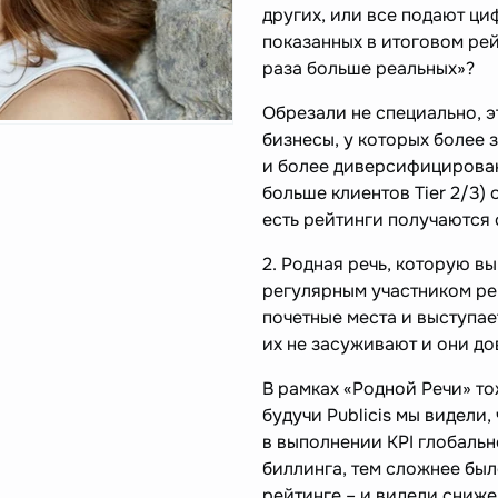
других, или все подают ци
показанных в итоговом рей
раза больше реальных»?
Обрезали не специально, э
бизнесы, у которых более 
и более диверсифицирован
больше клиентов Tier 2/3)
есть рейтинги получаются
2. Родная речь, которую в
регулярным участником ре
почетные места и выступае
их не засуживают и они до
В рамках «Родной Речи» т
будучи Publicis мы видели
в выполнении KPI глобальн
биллинга, тем сложнее был
рейтинге – и видели сниже