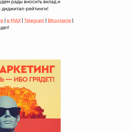
удем рады вносить вклад и
и диджитал-рейтинги!
те
|
в MAX
|
Telegram
|
ВКонтакте
|
дет!