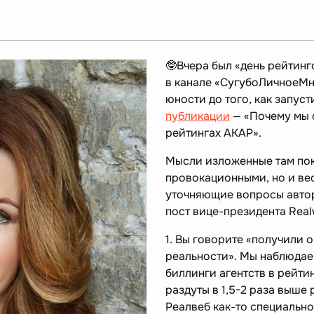
🤓Вчера был «день рейтинго
в канале «СугубоЛичноеМн
юности до того, как запус
публикации
— «Почему мы 
рейтингах АКАР».
Мысли изложенные там пок
провокационными, но и ве
уточняющие вопросы авто
пост вице-президента Rea
1. Вы говорите «получили о
реальности». Мы наблюдае
биллинги агентств в рейти
раздуты в 1,5-2 раза выше
Реалвеб как-то специально 