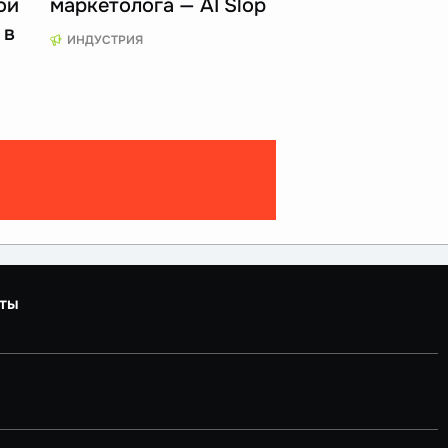
ой
маркетолога — AI Slop
 в
ИНДУСТРИЯ
ты