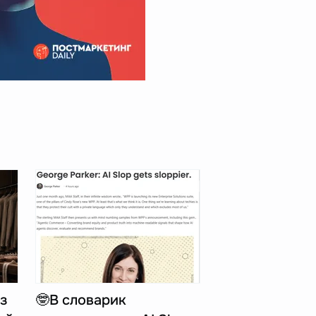
з
🤓В словарик