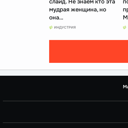
слайд. Не знаем кто эта
п
мудрая женщина, но
п
она…
M
ИНДУСТРИЯ
М