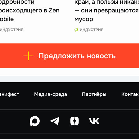
одробности
край, а пользы никак
роисходящего в Zen
— они превращаются
obile
мусор
ИНДУСТРИЯ
ИНДУСТРИЯ
Предложить новость
анифест
Медиа-среда
Партнёры
Контак