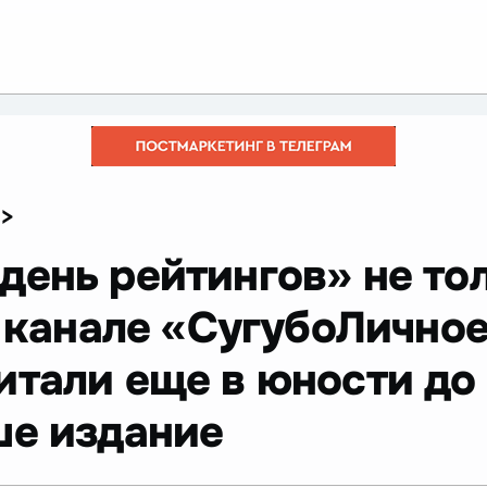
>
день рейтингов» не то
в канале «СугубоЛично
тали еще в юности до 
ше издание