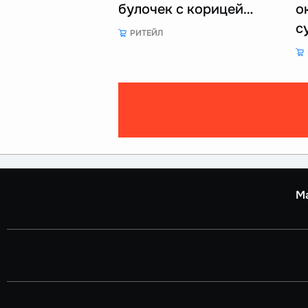
булочек с корицей…
о
с
РИТЕЙЛ
М