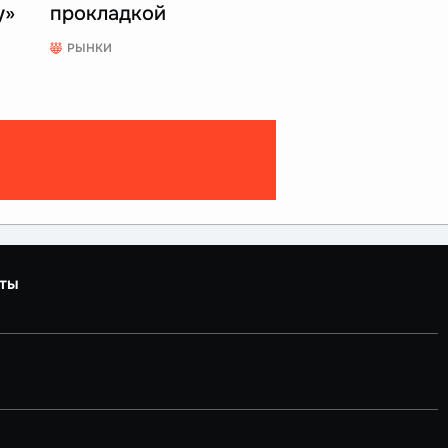
у»
прокладкой
РЫНКИ
ты