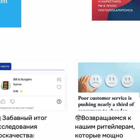
am
 Забавный итог
🤓Возвращаемся к
сследования
нашим ритейлерам,
оскачества:
которые мощно