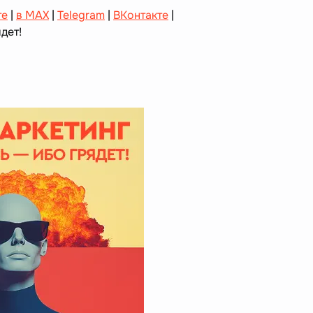
те
|
в MAX
|
Telegram
|
ВКонтакте
|
дет!