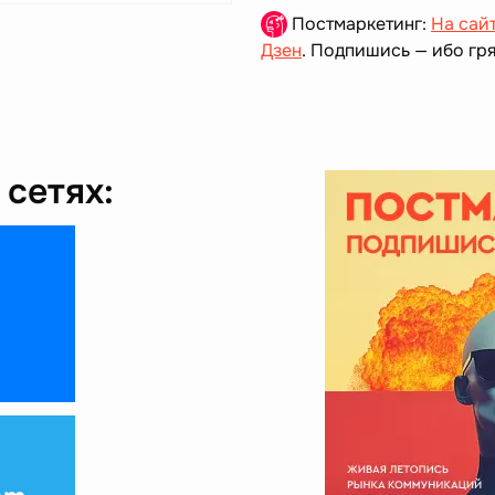
Постмаркетинг:
На сай
Дзен
. Подпишись — ибо гря
сетях: