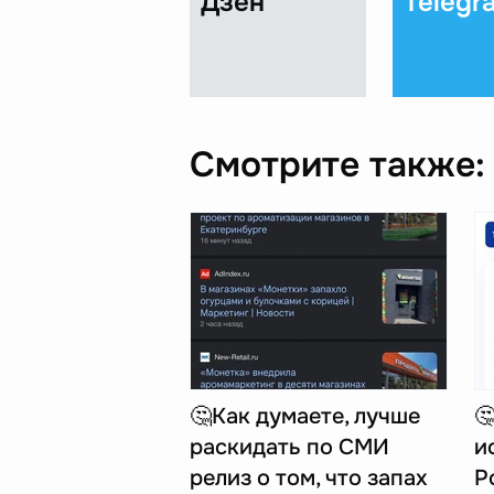
Дзен
Telegr
Смотрите также:
🤔Как думаете, лучше

раскидать по СМИ
и
релиз о том, что запах
Р