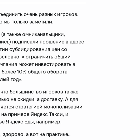
ъединить очень разных игроков.
ю мы только заметили.
 (а также омниканальщики,
лись) подписали прошение в адрес
егии субсидирования цен со
ословно: « ограничить общий
омпания может инвестировать в
не более 10% общего оборота
лый год».
что большинство игроков также
ко не скидки, а доставку. А для
вляется стратегией монополизации
 на примере Яндекс Такси, и
ве Яндекс Еды, например.
, здорово, а вот на практике…