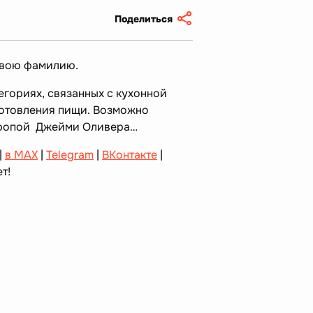
Поделиться
свою фамилию.
тегориях, связанных с кухонной
готовления пищи. Возможно
 тропой Джейми Оливера…
|
в MAX
|
Telegram
|
ВКонтакте
|
т!