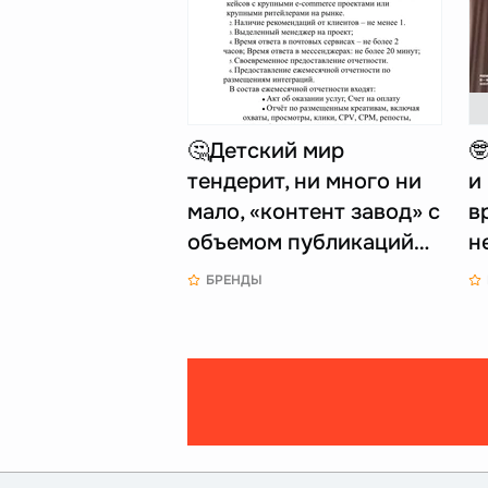
🤔Детский мир

тендерит, ни много ни
и
мало, «контент завод» с
в
объемом публикаций…
н
БРЕНДЫ