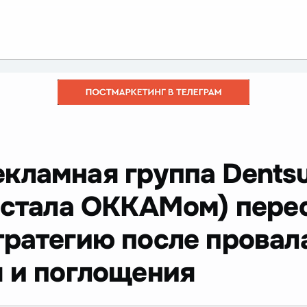
екламная группа Dentsu
о стала ОККАМом) пере
тратегию после провал
я и поглощения