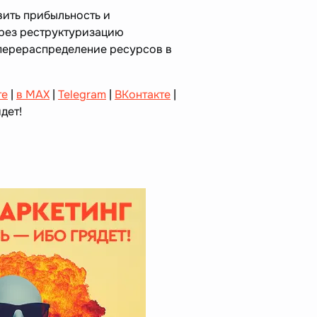
вить прибыльность и
рез реструктуризацию
перераспределение ресурсов в
те
|
в MAX
|
Telegram
|
ВКонтакте
|
дет!