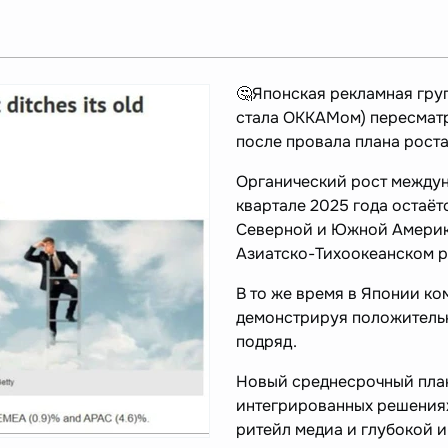
🤔Японская рекламная груп
стала ОККАМом) пересмат
после провала плана рост
Органический рост междун
квартале 2025 года остаётс
Северной и Южной Америке
Азиатско-Тихоокеанском 
В то же время в Японии ко
демонстрируя положитель
подряд.
Новый среднесрочный план
интегрированных решениях р
ритейл медиа и глубокой 