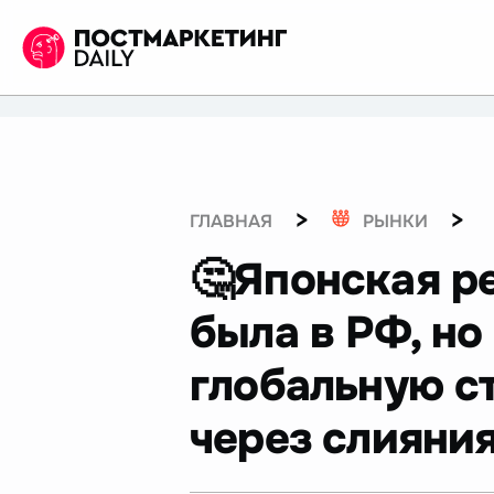
>
>
ГЛАВНАЯ
РЫНКИ
🤔Японская р
была в РФ, н
глобальную с
через слияни