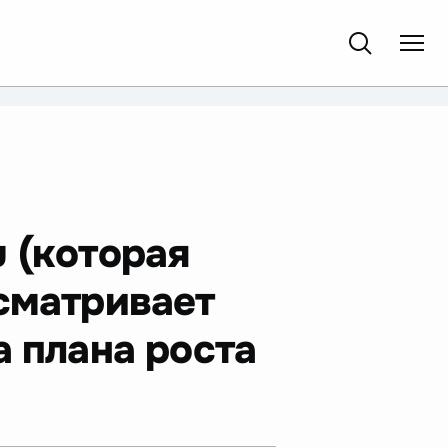
 (которая
сматривает
а плана роста