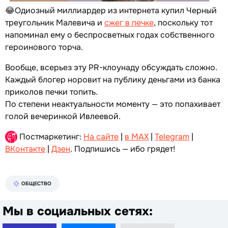
😂Одиозный миллиардер из интернета купил Черный
треугольник Малевича и
сжег в печке
, поскольку тот
напоминал ему о беспросветных годах собственного
героинового торча.
Вообще, всерьез эту PR-клоунаду обсуждать сложно.
Каждый блогер норовит на публику деньгами из банка
приколов печки топить.
По степени неактуальности моменту — это попахивает
голой вечеринкой Ивлеевой.
Постмаркетинг:
На сайте
|
в MAX
|
Telegram
|
ВКонтакте
|
Дзен
. Подпишись — ибо грядет!
ОБЩЕСТВО
Мы в социальных сетях: