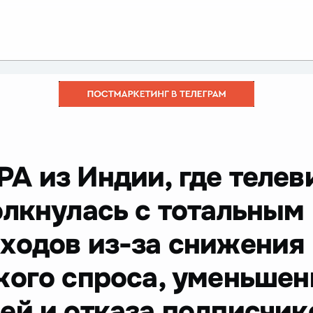
РА из Индии, где телев
олкнулась с тотальным
ходов из-за снижения
кого спроса, уменьше
ей и отказа подписчико