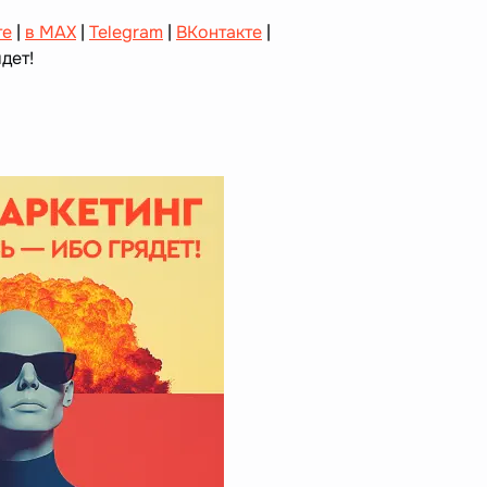
те
|
в MAX
|
Telegram
|
ВКонтакте
|
дет!