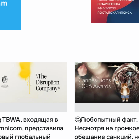
am
 TBWA, входящая в
🤔Любопытный факт.
mnicom, представила
Несмотря на громко
овый глобальный
обещание санкций, н