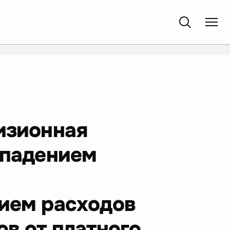
изионная
 падением
нием расходов
в от платного