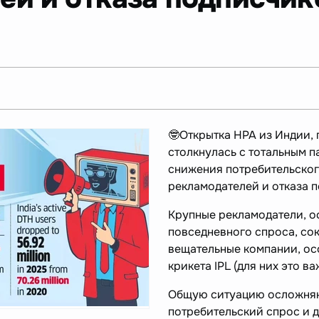
🤓Открытка НРА из Индии, 
столкнулась с тотальным 
снижения потребительског
рекламодателей и отказа п
Крупные рекламодатели, о
повседневного спроса, со
вещательные компании, ос
крикета IPL (для них это ва
Общую ситуацию осложняю
потребительский спрос и д