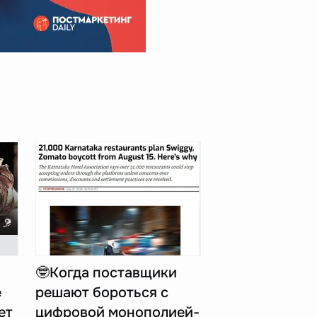
🤓Когда поставщики
е
решают бороться с
ет
цифровой монополией-