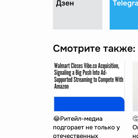
Дзен
Telegr
Смотрите также:
😂Ритейл-медиа

подгорает не только у
O
отечественных
н