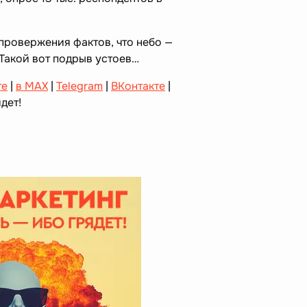
провержения фактов, что небо —
 Такой вот подрыв устоев…
те
|
в MAX
|
Telegram
|
ВКонтакте
|
дет!