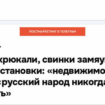
>
хрюкали, свинки замяу
установки: «недвижимо
«русский народ никогд
ть»