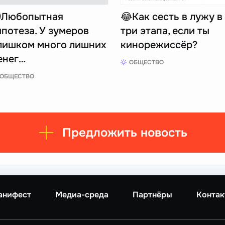
Любопытная
😂Как сесть в лужу в
ипотеза. У зумеров
три этапа, если ты
лишком много лишних
кинорежиссёр?
енег…
ОБЩЕСТВО
ОБЩЕСТВО
Предложить новость
анифест
Медиа-среда
Партнёры
Контак