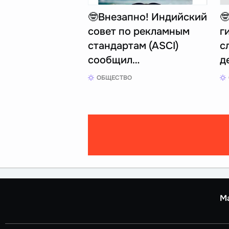
🤓Внезапно! Индийский

совет по рекламным
г
стандартам (ASCI)
с
сообщил…
д
ОБЩЕСТВО
М