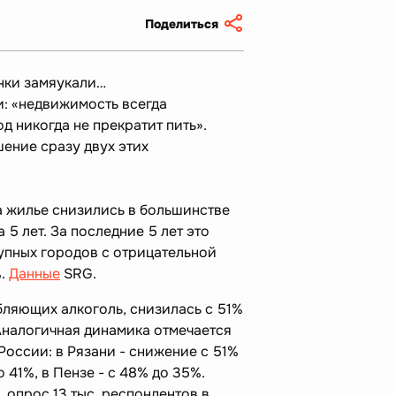
Поделиться
инки замяукали…
и: «недвижимость всегда
д никогда не прекратит пить».
ение сразу двух этих
на жилье снизились в большинстве
 5 лет. За последние 5 лет это
рупных городов с отрицательной
%.
Данные
SRG.
бляющих алкоголь, снизилась с 51%
Аналогичная динамика отмечается
 России: в Рязани - снижение с 51%
о 41%, в Пензе - с 48% до 35%.
 опрос 13 тыс. респондентов в