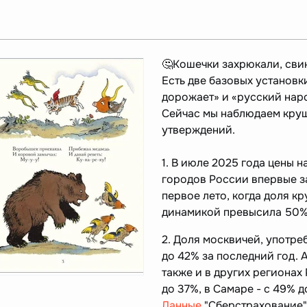
🤔Кошечки захрюкали, св
Есть две базовых установк
дорожает» и «русский наро
Сейчас мы наблюдаем круш
утверждений.
1. В июле 2025 года цены 
городов России впервые за
первое лето, когда доля к
динамикой превысила 50
2. Доля москвичей, употре
до 42% за последний год. 
также и в других регионах
до 37%, в Самаре - с 49% д
Данные
"Сберстрахование",