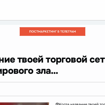
ние твоей торговой сет
ирового зла…
🤓Когда название твоей т