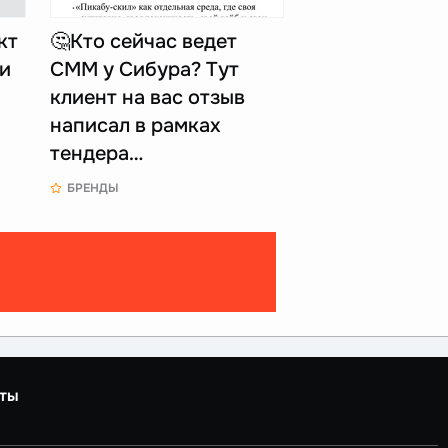
кт
🤔Кто сейчас ведет
 и
СММ у Сибура? Тут
клиент на вас отзыв
написал в рамках
тендера…
БРЕНДЫ
ты