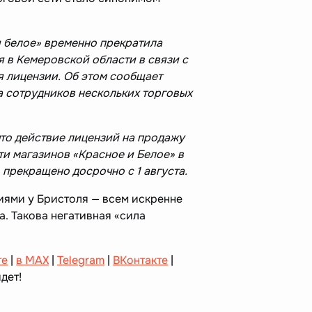
и белое» временно прекратила
 в Кемеровской области в связи с
я лицензии. Об этом сообщает
а сотрудников нескольких торговых
 что действие лицензий на продажу
ти магазинов «Красное и Белое» в
прекращено досрочно с 1 августа.
зиями у Бристоля — всем искренне
а. Такова негативная «сила
те
|
в MAX
|
Telegram
|
ВКонтакте
|
дет!