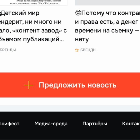
Детский мир
🤓Потому что контра
ендерит, ни много ни
и права есть, а денег
ало, «контент завод» с
времени на съемку —
бъемом публикаций…
нету
БРЕНДЫ
БРЕНДЫ
Предложить новость
анифест
Медиа-среда
Партнёры
Контак