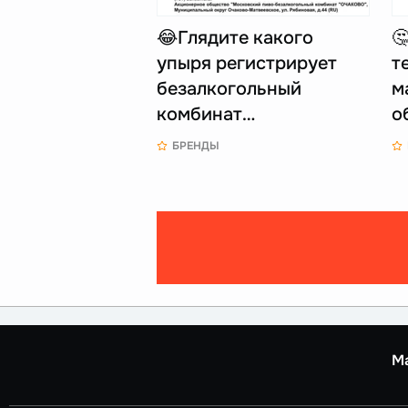
😂Глядите какого

упыря регистрирует
т
безалкогольный
м
комбинат…
о
БРЕНДЫ
М