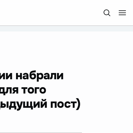
ции набрали
для того
дыдущий пост)