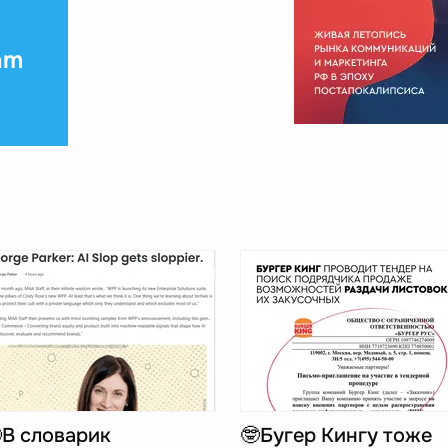
am
В словарик
🤓Бугер Кингу тоже