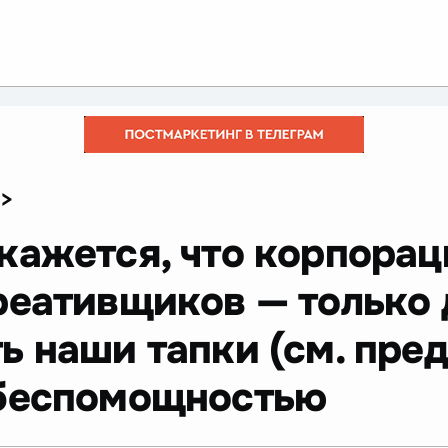
>
 кажется, что корпора
реативщиков — только 
ь наши тапки (см. пре
 беспомощностью