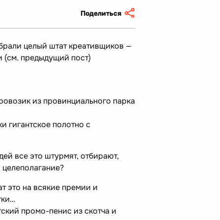
Поделиться
абрали целый штат креативщиков —
и (см. предыдущий пост)
аровозик из провинциального парка
и гигантское полотно с
дей все это штурмят, отбирают,
о целеполагание?
ат это на всякие премии и
этки…
тский промо-пенис из скотча и