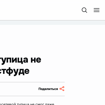
тупица не
стфуде
Поделиться
осетевой тупица не смог даже