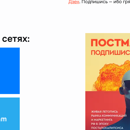
Дзен
. Подпишись — ибо гря
сетях:
am