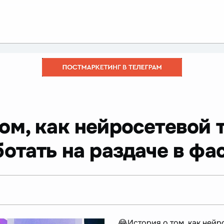
ом, как нейросетевой 
отать на раздаче в фа
😂История о том, как нейр