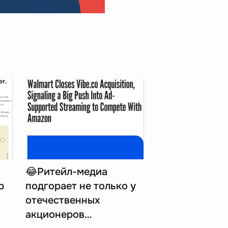
😂Ритейл-медиа
p
подгорает не только у
отечественных
акционеров…