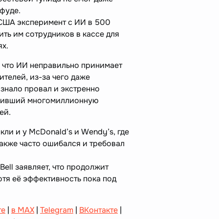
тфуде.
в США эксперимент с ИИ в 500
ить им сотрудников в кассе для
ях.
 что ИИ неправильно принимает
ителей, из-за чего даже
знало провал и экстренно
уливший многомиллионную
ей.
ли и у McDonald’s и Wendy’s, где
также часто ошибался и требовал
Bell заявляет, что продолжит
отя её эффективность пока под
те
|
в MAX
|
Telegram
|
ВКонтакте
|