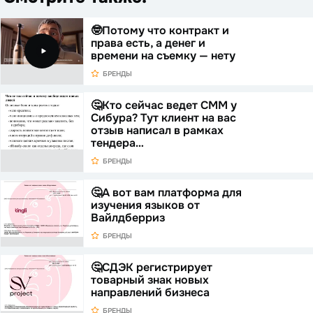
🤓Потому что контракт и
права есть, а денег и
времени на съемку — нету
БРЕНДЫ
🤔Кто сейчас ведет СММ у
Сибура? Тут клиент на вас
отзыв написал в рамках
тендера…
БРЕНДЫ
🤔А вот вам платформа для
изучения языков от
Вайлдберриз
БРЕНДЫ
🤔СДЭК регистрирует
товарный знак новых
направлений бизнеса
БРЕНДЫ