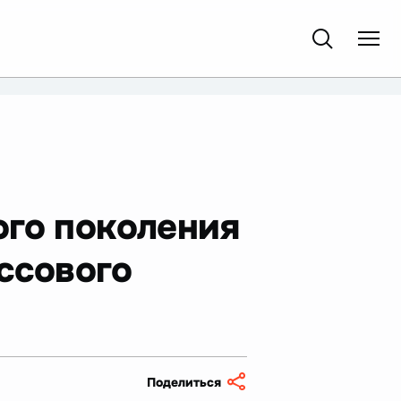
ого поколения
ссового
Поделиться