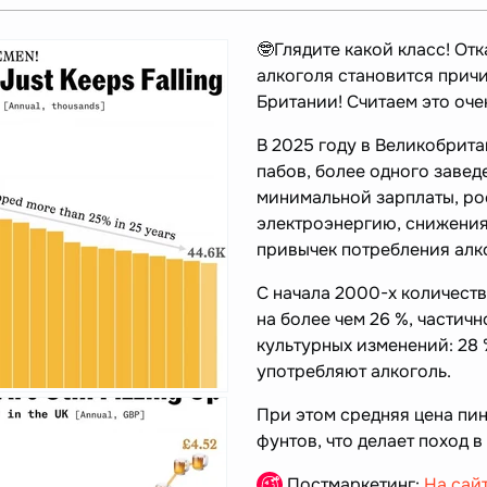
🤓Глядите какой класс! От
алкоголя становится прич
Британии! Считаем это оче
В 2025 году в Великобрит
пабов, более одного завед
минимальной зарплаты, ро
электроэнергию, снижения
привычек потребления алк
С начала 2000-х количеств
на более чем 26 %, частичн
культурных изменений: 28
употребляют алкоголь.
При этом средняя цена пин
фунтов, что делает поход в
Постмаркетинг:
На сай