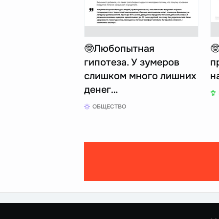
🤓Любопытная

гипотеза. У зумеров
п
слишком много лишних
н
денег…
ОБЩЕСТВО