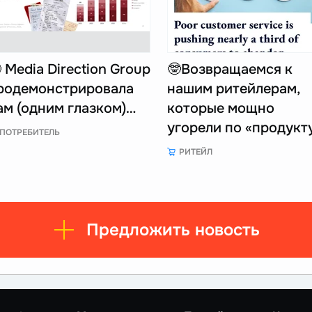
 Media Direction Group
🤓Возвращаемся к
родемонстрировала
нашим ритейлерам,
ам (одним глазком)…
которые мощно
угорели по «продукт
ПОТРЕБИТЕЛЬ
РИТЕЙЛ
Предложить новость