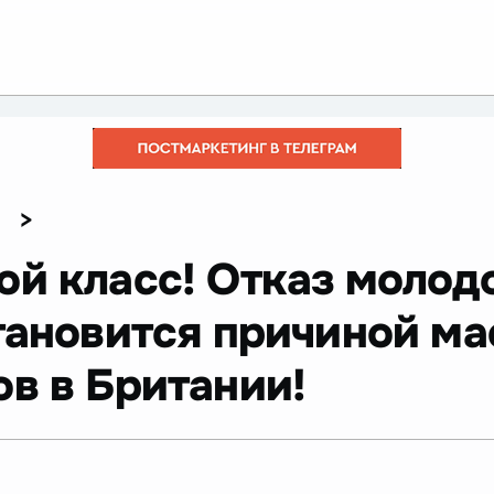
>
ой класс! Отказ молод
становится причиной ма
ов в Британии!