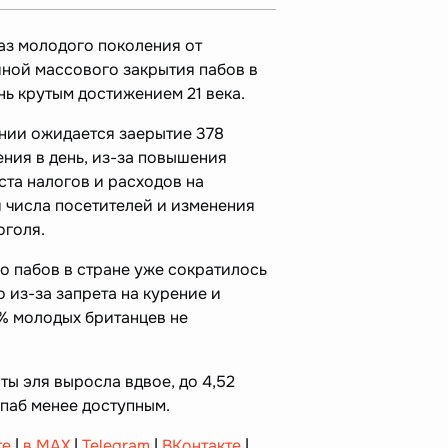
каз молодого поколения от
иной массового закрытия пабов в
нь крутым достижением 21 века.
ании ожидается заерытие 378
ения в день, из-за повышения
ста налогов и расходов на
 числа посетителей и изменения
оголя.
о пабов в стране уже сократилось
о из-за запрета на курение и
 % молодых британцев не
ты эля выросла вдвое, до 4,52
 паб менее доступным.
те
|
в MAX
|
Telegram
|
ВКонтакте
|