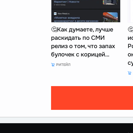
🤔Как думаете, лучше

раскидать по СМИ
и
релиз о том, что запах
Р
булочек с корицей…
о
с
РИТЕЙЛ