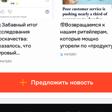
 Забавный итог
🤓Возвращаемся к
сследования
нашим ритейлерам,
оскачества:
которые мощно
казалось, что
угорели по «продукт
уровый…
РИТЕЙЛ
РИТЕЙЛ
Предложить новость