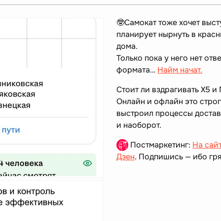
🤓Самокат тоже хочет выст
планирует нырнуть в красн
дома.
Только пока у него нет от
формата…
Найм начат.
Стоит ли вздрагивать Х5 и
Онлайн и офлайн это строг
выстроил процессы достав
и наоборот.
Постмаркетинг:
На сай
Дзен
. Подпишись — ибо гря