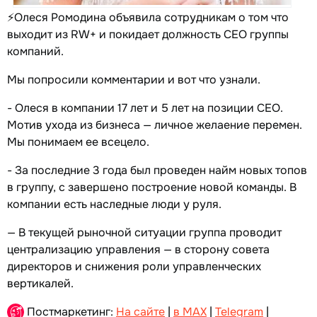
⚡️Олеся Ромодина объявила сотрудникам о том что
выходит из RW+ и покидает должность CEО группы
компаний.
Мы попросили комментарии и вот что узнали.
- Олеся в компании 17 лет и 5 лет на позиции CEO.
Мотив ухода из бизнеса — личное желаение перемен.
Мы понимаем ее всецело.
- За последние 3 года был проведен найм новых топов
в группу, с завершено построение новой команды. В
компании есть наследные люди у руля.
— В текущей рыночной ситуации группа проводит
централизацию управления — в сторону совета
директоров и снижения роли управленческих
вертикалей.
Постмаркетинг:
На сайте
|
в MAX
|
Telegram
|