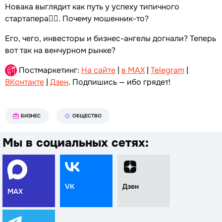
Новака выглядит как путь у успеху типичного
стартапера👆🏻. Почему мошенник-то?
Его, чего, инвесторы и бизнес-ангелы догнали? Теперь
вот так на венчурном рынке?
Постмаркетинг:
На сайте
|
в MAX
|
Telegram
|
ВКонтакте
|
Дзен
. Подпишись — ибо грядет!
БИЗНЕС
ОБЩЕСТВО
Мы в социальных сетях:
VK
Дзен
MAX