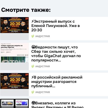
Смотрите также:
⚡️Экстренный выпуск с
Еленой Пикуновой. Уже в
20:30
ИНДУСТРИЯ
😬Ведомости пишут, что
Сбер так сильно хочет,
чтобы GigaChat догнал по
популярности…
ИНДУСТРИЯ
⚡️В российской рекламной
индустрии разгорается
публичный…
ИНДУСТРИЯ
🤓Внезапно, коллеги из
Яндекс Рекламы и М.Видео