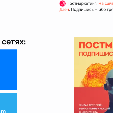
Постмаркетинг:
На сай
Дзен
. Подпишись — ибо гря
сетях:
am