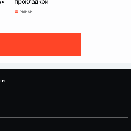
у»
прокладкой
РЫНКИ
ты