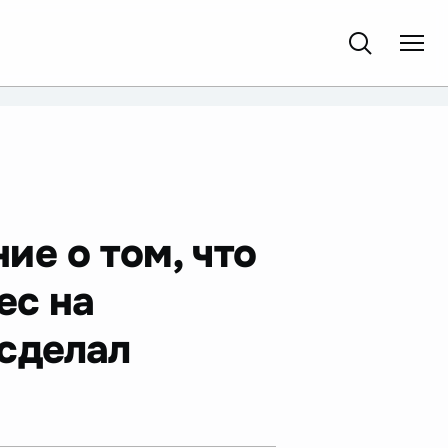
ие о том, что
ес на
сделал