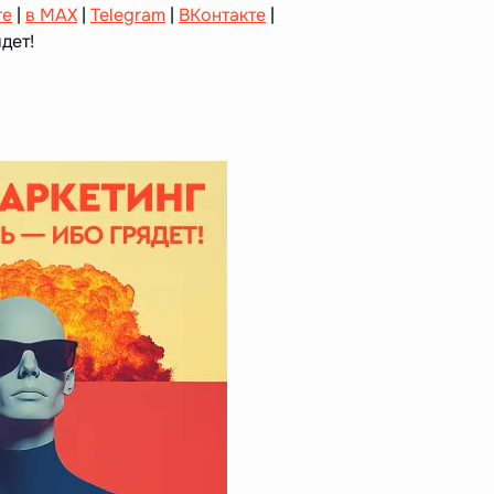
те
|
в MAX
|
Telegram
|
ВКонтакте
|
дет!