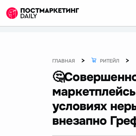
>
>
ГЛАВНАЯ
РИТЕЙЛ
🤔Совершенно
маркетплейсы
условиях нер
внезапно Гре