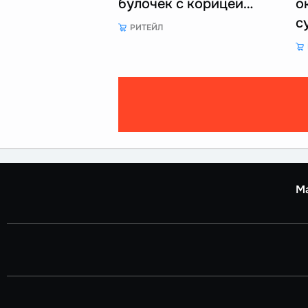
булочек с корицей…
о
с
РИТЕЙЛ
М