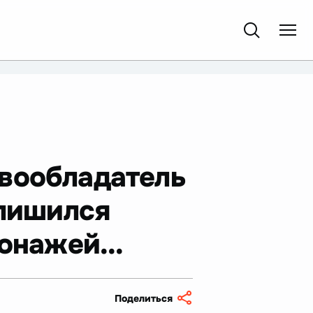
авообладатель
 лишился
онажей...
Поделиться