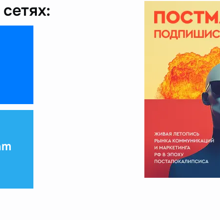
сетях:
am