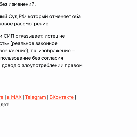
без изменений.
ный Суд РФ, который отменяет оба
а новое рассмотрение.
 СИП отказывает: истец не
сть» (реальное законное
означение), т.к. изображение —
спользование без согласия
; довод о злоупотреблении правом
!
те
|
в MAX
|
Telegram
|
ВКонтакте
|
дет!