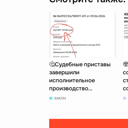
🤔Судебные приставы

завершили
с
исполнительное
с
производство…
с
ЗАКОН