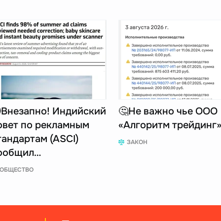
Внезапно! Индийский
🤔Не важно чье ООО
овет по рекламным
«Алгоритм трейдинг
тандартам (ASCI)
ЗАКОН
ообщил…
ОБЩЕСТВО