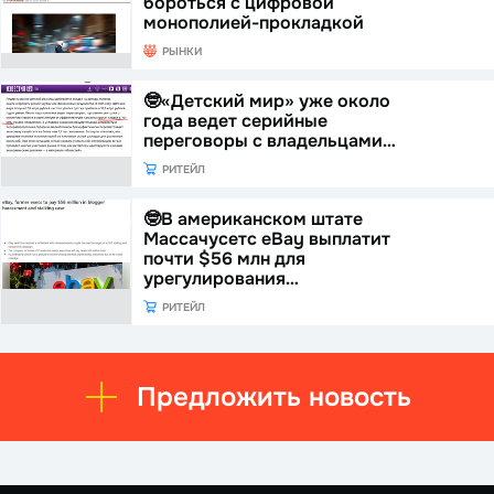
бороться с цифровой
монополией-прокладкой
РЫНКИ
🤓«Детский мир» уже около
года ведет серийные
переговоры с владельцами…
РИТЕЙЛ
🤓В американском штате
Массачусетс eBay выплатит
почти $56 млн для
урегулирования…
РИТЕЙЛ
Предложить новость