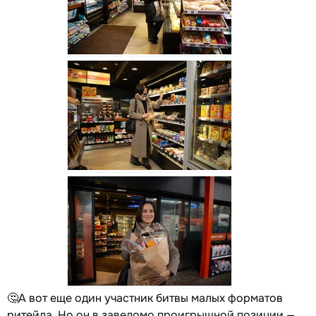
🤔А вот еще один участник битвы малых форматов
ритейла. Но он в заведомо проигрышной позиции —