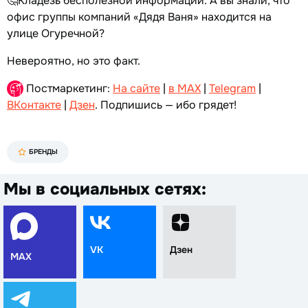
🤔Кладезь бесполезной информации. А вы знали, что
офис группы компаний «Дядя Ваня» находится на
улице Огуречной?
Невероятно, но это факт.
Постмаркетинг:
На сайте
|
в MAX
|
Telegram
|
ВКонтакте
|
Дзен
. Подпишись — ибо грядет!
БРЕНДЫ
Мы в социальных сетях:
VK
Дзен
MAX