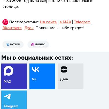
— За 2025 год было закрыто 12% от всех точек в
столице.
Постмаркетинг:
На сайте
|
в MAX
|
Telegram
|
ВКонтакте
|
Дзен
. Подпишись — ибо грядет!
РИТЕЙЛ
БИЗНЕС
Мы в социальных сетях:
VK
Дзен
MAX
Telegram