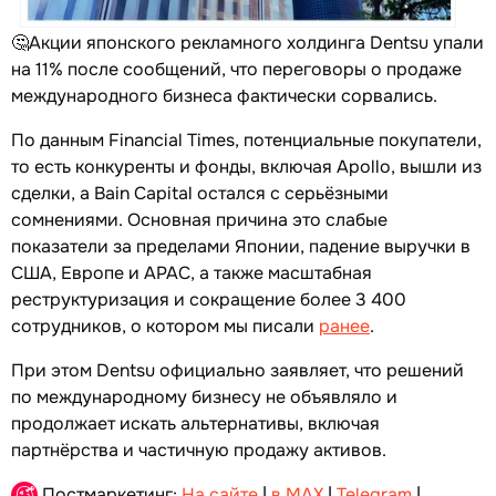
🤔Акции японского рекламного холдинга Dentsu упали
на 11% после сообщений, что переговоры о продаже
международного бизнеса фактически сорвались.
По данным Financial Times, потенциальные покупатели,
то есть конкуренты и фонды, включая Apollo, вышли из
сделки, а Bain Capital остался с серьёзными
сомнениями. Основная причина это слабые
показатели за пределами Японии, падение выручки в
США, Европе и APAC, а также масштабная
реструктуризация и сокращение более 3 400
сотрудников, о котором мы писали
ранее
.
При этом Dentsu официально заявляет, что решений
по международному бизнесу не объявляло и
продолжает искать альтернативы, включая
партнёрства и частичную продажу активов.
Постмаркетинг:
На сайте
|
в MAX
|
Telegram
|