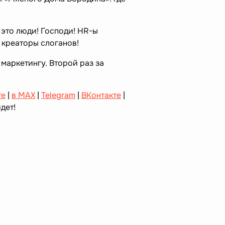
это люди! Господи! HR-ы
 креаторы слоганов!
 маркетингу. Второй раз за
те
|
в MAX
|
Telegram
|
ВКонтакте
|
дет!