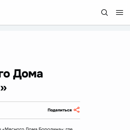
го Дома
!»
Поделиться
ы «Мясного Дома Бородина»: где