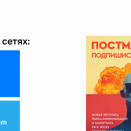
сетях:
am