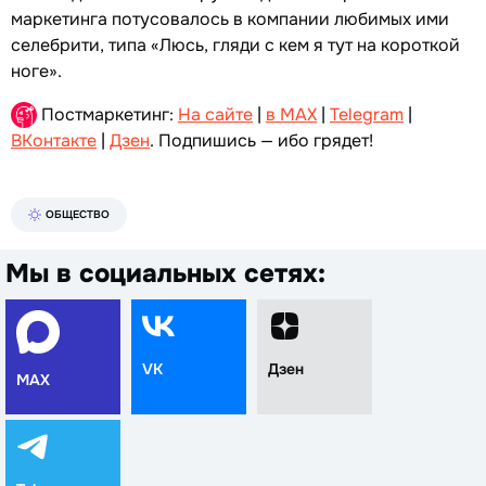
маркетинга потусовалось в компании любимых ими
селебрити, типа «Люсь, гляди с кем я тут на короткой
ноге».
Постмаркетинг:
На сайте
|
в MAX
|
Telegram
|
ВКонтакте
|
Дзен
. Подпишись — ибо грядет!
ОБЩЕСТВО
Мы в социальных сетях:
VK
Дзен
MAX