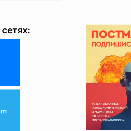
сетях:
am