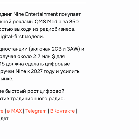
инг Nine Entertainment покупает
жной рекламы QMS Media за 850
остью выходя из радиобизнеса,
gital-first модели.
диостанции (включая 2GB и 3AW) и
олучая около 217 млн $ для
MS должна сделать цифровые
учки Nine к 2027 году и усилить
рынке.
ее быстрый рост цифровой
ктив традиционного радио.
те
|
в MAX
|
Telegram
|
ВКонтакте
|
дет!