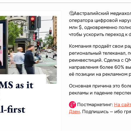
🤔Австралийский медиахолд
оператора цифровой нару
млн $, одновременно полн
чтобы ускорить переход к di
Компания продаёт свои ра
региональный телеканал, п
реинвестиций. Сделка с Q
направления более 60% выр
её позиции на рекламном 
Основная причина это бол
рекламы и падение перспе
Постмаркетинг:
На сай
Дзен
. Подпишись — ибо гря