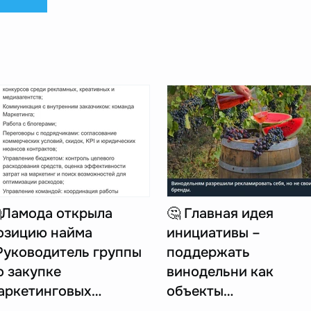
Ламода открыла
🤔 Главная идея
озицию найма
инициативы –
Руководитель группы
поддержать
о закупке
винодельни как
аркетинговых…
объекты…