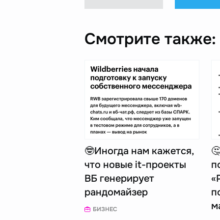
Смотрите также:
🤓Иногда нам кажется,

что новые it-проекты
п
ВБ генерирует
«
рандомайзер
п
м
БИЗНЕС