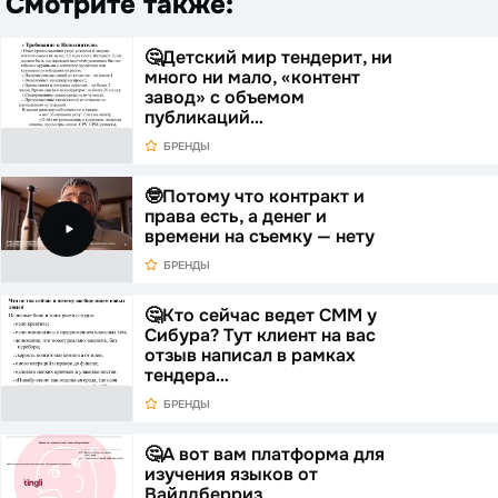
Смотрите также:
🤔Детский мир тендерит, ни
много ни мало, «контент
завод» с объемом
публикаций…
БРЕНДЫ
🤓Потому что контракт и
права есть, а денег и
времени на съемку — нету
БРЕНДЫ
🤔Кто сейчас ведет СММ у
Сибура? Тут клиент на вас
отзыв написал в рамках
тендера…
БРЕНДЫ
🤔А вот вам платформа для
изучения языков от
Вайлдберриз