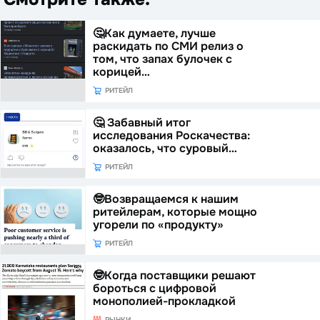
🤔Как думаете, лучше
раскидать по СМИ релиз о
том, что запах булочек с
корицей…
РИТЕЙЛ
🤔 Забавный итог
исследования Роскачества:
оказалось, что суровый…
РИТЕЙЛ
🤓Возвращаемся к нашим
ритейлерам, которые мощно
угорели по «продукту»
РИТЕЙЛ
🤓Когда поставщики решают
бороться с цифровой
монополией-прокладкой
РЫНКИ