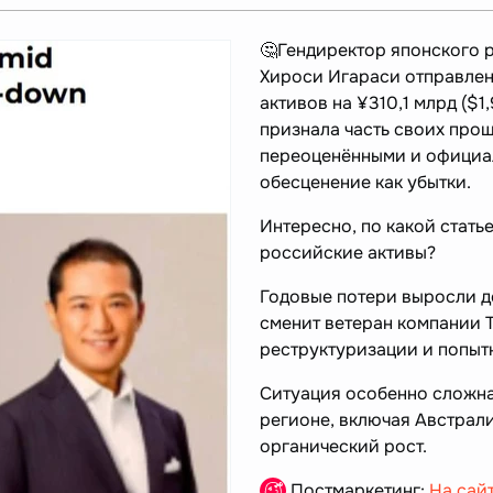
🤔Гендиректор японского 
Хироси Игараси отправлен
активов на ¥310,1 млрд ($1
признала часть своих про
переоценёнными и официа
обесценение как убытки.
Интересно, по какой стать
российские активы?
Годовые потери выросли до
сменит ветеран компании Т
реструктуризации и попыт
Ситуация особенно сложна
регионе, включая Австрали
органический рост.
Постмаркетинг:
На сай