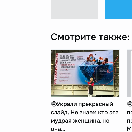
Смотрите также:
🤓Украли прекрасный

слайд. Не знаем кто эта
п
мудрая женщина, но
п
она…
M