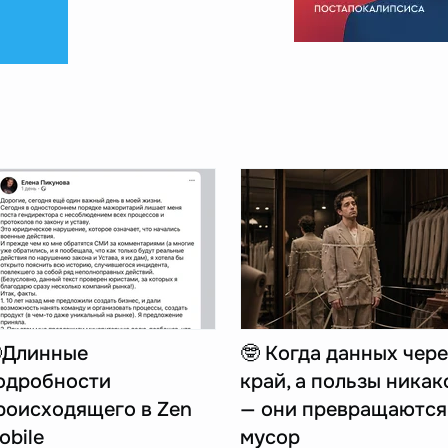
Длинные
🤓 Когда данных чере
одробности
край, а пользы никак
роисходящего в Zen
— они превращаются
obile
мусор