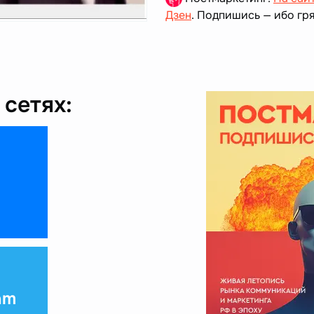
Дзен
. Подпишись — ибо гря
сетях:
am