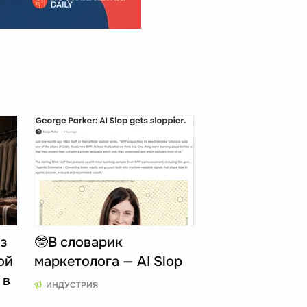
з
🤓В словарик
ой
маркетолога — AI Slop
 в
ИНДУСТРИЯ