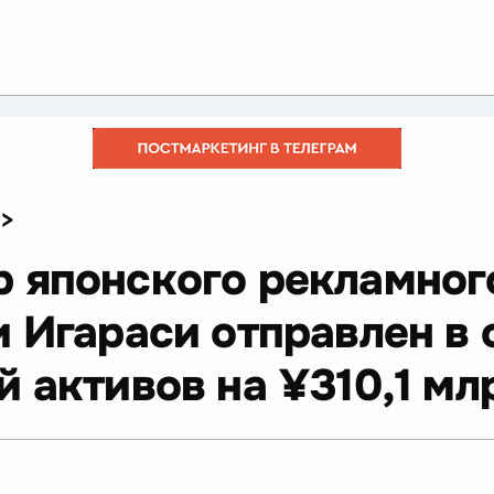
>
р японского рекламног
 Игараси отправлен в 
 активов на ¥310,1 млр