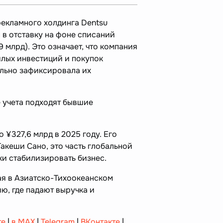
рекламного холдинга Dentsu
 в отставку на фоне списаний
,9 млрд). Это означает, что компания
шлых инвестиций и покупок
льно зафиксировала их
е учета подходят бывшие
 ¥327,6 млрд в 2025 году. Его
акеши Сано, это часть глобальной
ки стабилизировать бизнес.
я в Азиатско-Тихоокеанском
ю, где падают выручка и
те
|
в MAX
|
Telegram
|
ВКонтакте
|