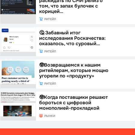
раскидать по СМИ релиз о
том, что запах булочек с
корицей…
РИТЕЙЛ
🤔 Забавный итог
исследования Роскачества:
оказалось, что суровый…
РИТЕЙЛ
🤓Возвращаемся к нашим
ритейлерам, которые мощно
угорели по «продукту»
РИТЕЙЛ
🤓Когда поставщики решают
бороться с цифровой
монополией-прокладкой
РЫНКИ