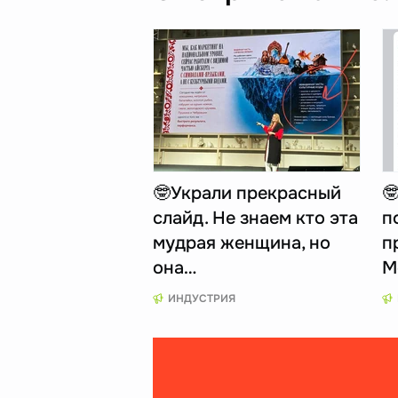
🤓Украли прекрасный

слайд. Не знаем кто эта
п
мудрая женщина, но
п
она…
M
ИНДУСТРИЯ