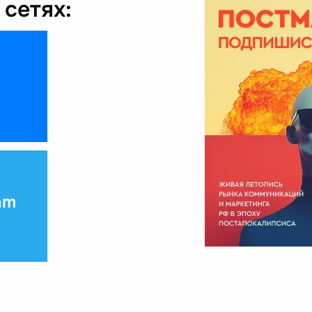
сетях:
am