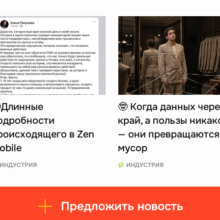
Длинные
🤓 Когда данных чере
одробности
край, а пользы никак
роисходящего в Zen
— они превращаются
obile
мусор
ИНДУСТРИЯ
ИНДУСТРИЯ
Предложить новость