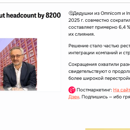
🤔Дедушки из Omnicom и Int
2025 г. совместно сократи
составляет примерно 6,4 
их слияния.
Решение стало частью рес
интеграции компаний и ст
Сокращения охватили разн
свидетельствуют о продол
более широкой перестройк
Постмаркетинг:
На сай
Дзен
. Подпишись — ибо гря