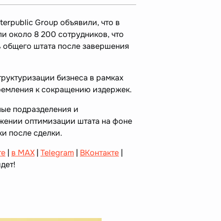
erpublic Group объявили, что в
ли около 8 200 сотрудников, что
% общего штата после завершения
труктуризации бизнеса в рамках
ремления к сокращению издержек.
ые подразделения и
жении оптимизации штата на фоне
и после сделки.
те
|
в MAX
|
Telegram
|
ВКонтакте
|
дет!