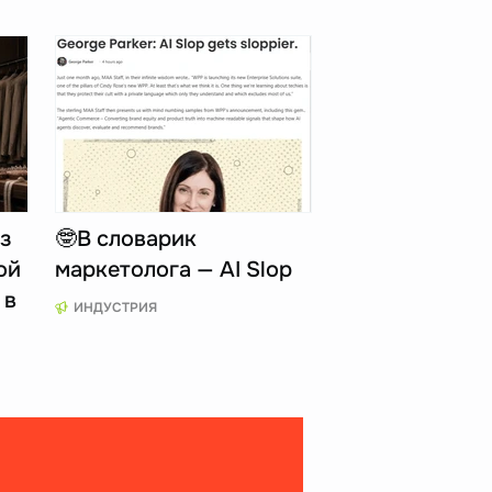
з
🤓В словарик
ой
маркетолога — AI Slop
 в
ИНДУСТРИЯ