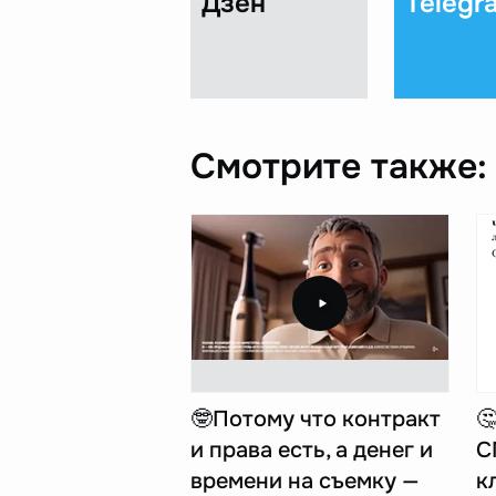
Дзен
Telegr
Смотрите также:
🤓Потому что контракт

и права есть, а денег и
С
времени на съемку —
к