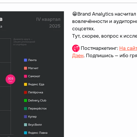
😁Brand Analytics насчита
вовлечённости и аудиторно
соцсетях.
Тут, скорее, вопрос к иссл
Постмаркетинг:
На сай
Дзен
. Подпишись — ибо гря