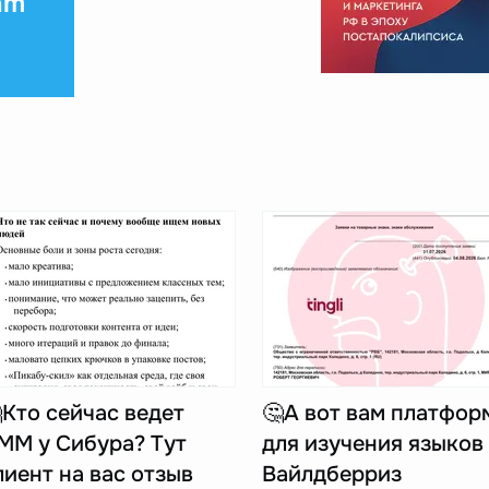
am
Кто сейчас ведет
🤔А вот вам платфор
ММ у Сибура? Тут
для изучения языков
лиент на вас отзыв
Вайлдберриз