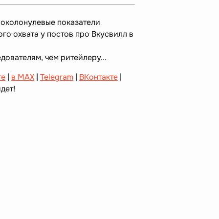
л околонулевые показатели
го охвата у постов про Вкусвилл в
едователям, чем ритейлеру...
те
|
в MAX
|
Telegram
|
ВКонтакте
|
дет!