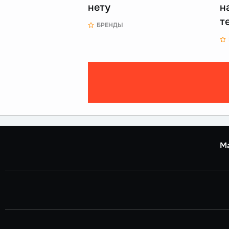
нету
н
т
БРЕНДЫ
М