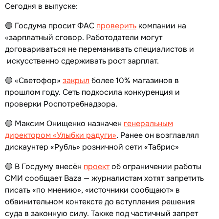
Сегодня в выпуске:
🟣 Госдума просит ФАС
проверить
компании на
«зарплатный сговор. Работодатели могут
договариваться не переманивать специалистов и
искусственно сдерживать рост зарплат.
🟣 «Светофор»
закрыл
более 10% магазинов в
прошлом году. Сеть подкосила конкуренция и
проверки Роспотребнадзора.
🟣 Максим Онищенко назначен
генеральным
директором «Улыбки радуги»
. Ранее он возглавлял
дискаунтер «Рубль» розничной сети «Табрис»
🟣 В Госдуму внесён
проект
об ограничении работы
СМИ сообщает Baza — журналистам хотят запретить
писать «по мнению», «источники сообщают» в
обвинительном контексте до вступления решения
суда в законную силу. Также под частичный запрет