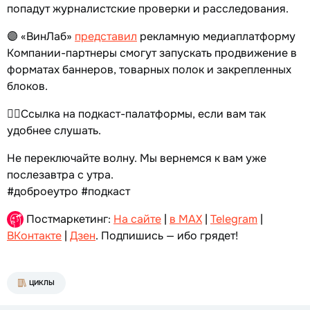
попадут журналистские проверки и расследования.
🟣 «ВинЛаб»
представил
рекламную медиаплатформу
Компании-партнеры смогут запускать продвижение в
форматах баннеров, товарных полок и закрепленных
блоков.
👉🏻Ссылка на подкаст-палатформы, если вам так
удобнее слушать.
Не переключайте волну. Мы вернемся к вам уже
послезавтра с утра.
#доброеутро #подкаст
Постмаркетинг:
На сайте
|
в MAX
|
Telegram
|
ВКонтакте
|
Дзен
. Подпишись — ибо грядет!
ЦИКЛЫ