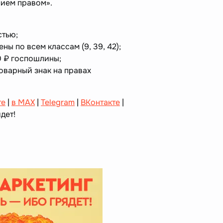
нием правом».
стью;
ы по всем классам (9, 39, 42);
0 ₽ госпошлины;
оварный знак на правах
те
|
в MAX
|
Telegram
|
ВКонтакте
|
дет!