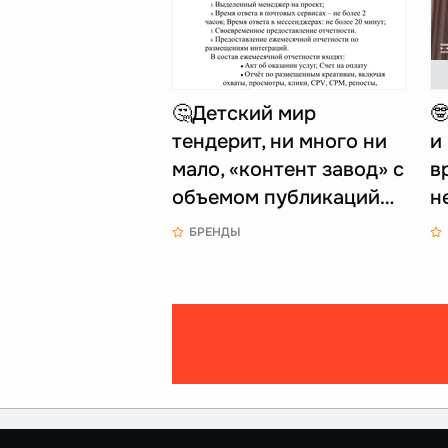
🤔Детский мир

тендерит, ни много ни
и
мало, «контент завод» с
в
объемом публикаций…
н
БРЕНДЫ