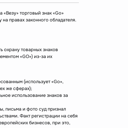
а «Везу» торговый знак «Go»
 на правах законного обладателя.
ь охрану товарных знаков
ментом «GO») из-за их
есованным (использует «Go»,
тех же сферах);
льное использование знаков за
ы, письма и фото суд признал
ствами. Факт регистрации на себя
европейских бизнесов, при это,