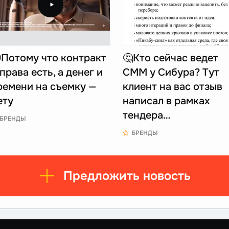
Потому что контракт
🤔Кто сейчас ведет
 права есть, а денег и
СММ у Сибура? Тут
ремени на съемку —
клиент на вас отзыв
ету
написал в рамках
тендера…
БРЕНДЫ
БРЕНДЫ
Предложить новость