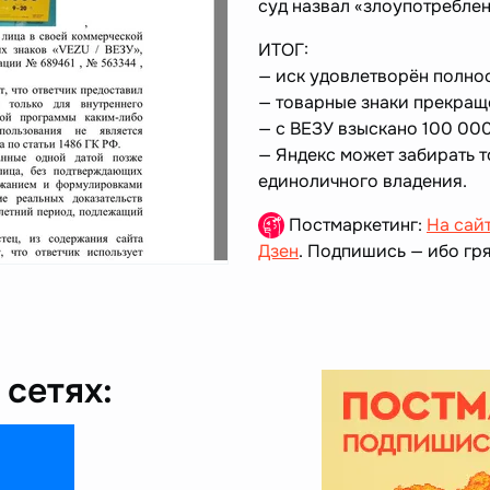
суд назвал «злоупотребле
ИТОГ:
— иск удовлетворён полно
— товарные знаки прекращен
— с ВЕЗУ взыскано 100 00
— Яндекс может забирать т
единоличного владения.
Постмаркетинг:
На сай
Дзен
. Подпишись — ибо гря
сетях: