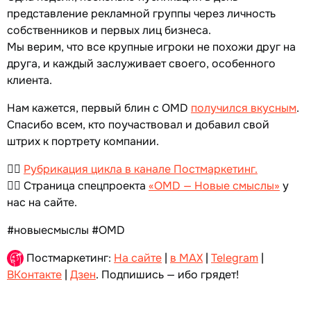
представление рекламной группы через личность
собственников и первых лиц бизнеса.
Мы верим, что все крупные игроки не похожи друг на
друга, и каждый заслуживает своего, особенного
клиента.
Нам кажется, первый блин с OMD
получился вкусным
.
Спасибо всем, кто поучаствовал и добавил свой
штрих к портрету компании.
👉🏻
Рубрикация цикла в канале Постмаркетинг.
👉🏻 Страница спецпроекта
«OMD — Новые смыслы»
у
нас на сайте.
#новыесмыслы #OMD
Постмаркетинг:
На сайте
|
в MAX
|
Telegram
|
ВКонтакте
|
Дзен
. Подпишись — ибо грядет!