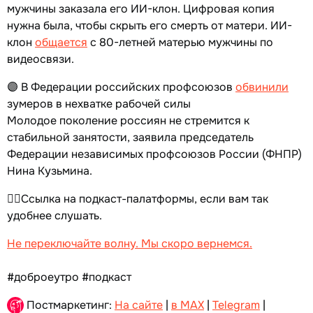
мужчины заказала его ИИ-клон. Цифровая копия
нужна была, чтобы скрыть его смерть от матери. ИИ-
клон
общается
с 80-летней матерью мужчины по
видеосвязи.
🟣 В Федерации российских профсоюзов
обвинили
зумеров в нехватке рабочей силы
Молодое поколение россиян не стремится к
стабильной занятости, заявила председатель
Федерации независимых профсоюзов России (ФНПР)
Нина Кузьмина.
👉🏻Ссылка на подкаст-палатформы, если вам так
удобнее слушать.
Не переключайте волну. Мы скоро вернемся.
#доброеутро #подкаст
Постмаркетинг:
На сайте
|
в MAX
|
Telegram
|