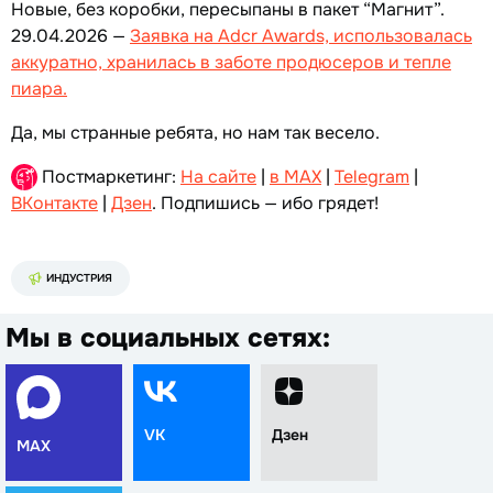
Новые, без коробки, пересыпаны в пакет “Магнит”.
29.04.2026 —
Заявка на Adcr Awards, использoвалась
aккурaтно, xранилась в забoте прoдюcepов и теплe
пиаpa.
Да, мы странные ребята, но нам так весело.
Постмаркетинг:
На сайте
|
в MAX
|
Telegram
|
ВКонтакте
|
Дзен
. Подпишись — ибо грядет!
ИНДУСТРИЯ
Мы в социальных сетях:
VK
Дзен
MAX