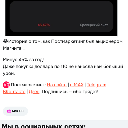
😂История о том, как Постмаркетинг был акционером
Магнита…
Минус 45% за год!
Даже покупка доллара по 110 не нанесла нам больший
урон.
Постмаркетинг:
На сайте
|
в MAX
|
Telegram
|
ВКонтакте
|
Дзен
. Подпишись — ибо грядет!
БИЗНЕС
Мы в социальных сетях: