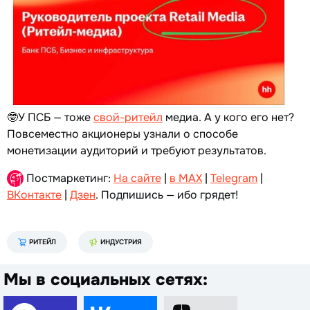
🤓У ПСБ — тоже
свой-ритейл
медиа. А у кого его нет?
Повсеместно акционеры узнали о способе
монетизации аудиторий и требуют результатов.
Постмаркетинг:
На сайте
|
в MAX
|
Telegram
|
ВКонтакте
|
Дзен
. Подпишись — ибо грядет!
РИТЕЙЛ
ИНДУСТРИЯ
Мы в социальных сетях: