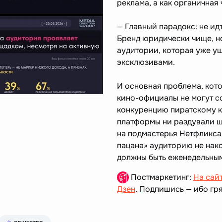
реклама, а как органичная 
— Главный парадокс: не ид
Бренд юридически чище, н
аудитории, которая уже уш
эксклюзивами.
И основная проблема, кот
кино-официалы не могут с
конкуренцию пиратскому к
платформы ни раздували ще
на подмастерья Нетфликса
пацана» аудиторию не нак
должны быть еженедельны
Постмаркетинг:
На сай
Дзен
. Подпишись — ибо гря