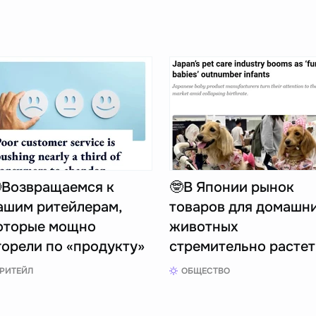
Возвращаемся к
🤓В Японии рынок
ашим ритейлерам,
товаров для домашн
оторые мощно
животных
горели по «продукту»
стремительно расте
РИТЕЙЛ
ОБЩЕСТВО