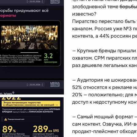
злободневной теме
борьбы
известно?
Пиратство перестало быть 
каналом. Россия уже №3 п
контента, а 44% россиян р
— Крупные бренды пришли 
охватом. CPM пиратских пл
раз дешевле легальных кан
— Аудитория не шокирован
52% относятся к рекламе н
20% — положительно; для м
доступ к недоступному кон
— Самый мощный формат — 
сам контент. Озвучка, ИИ-
продакт-плейсмент обходят