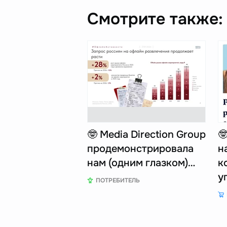
Смотрите также:
🤓 Media Direction Group

продемонстрировала
н
нам (одним глазком)…
к
у
ПОТРЕБИТЕЛЬ