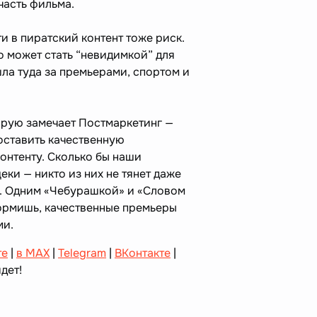
часть фильма.
ти в пиратский контент тоже риск.
о может стать “невидимкой” для
ла туда за премьерами, спортом и
орую замечает Постмаркетинг —
оставить качественную
онтенту. Сколько бы наши
ки — никто из них не тянет даже
. Одним «Чебурашкой» и «Словом
ормишь, качественные премьеры
ми.
те
|
в MAX
|
Telegram
|
ВКонтакте
|
дет!