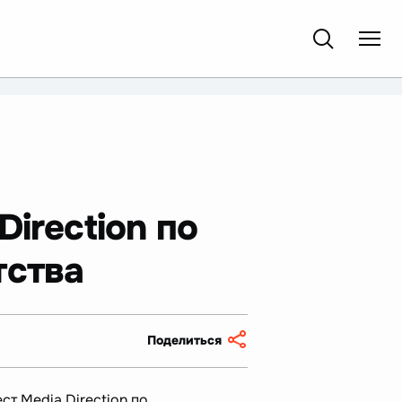
irection по
тства
Поделиться
ст Media Direction по