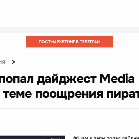
>
ИЯ
попал дайджест Media D
 теме поощрения пира
🤓Нам в лапы попал дайдже