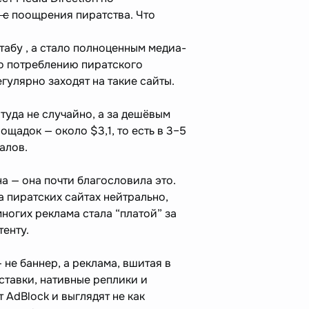
 с
поощрения пиратства. Что
табу , а стало полноценным медиа-
о потреблению пиратского
егулярно заходят на такие сайты.
туда не случайно, а за дешёвым
ощадок — около $3,1, то есть в 3–5
алов.
а — она почти благословила это.
а пиратских сайтах нейтрально,
ногих реклама стала “платой” за
тенту.
не баннер, а реклама, вшитая в
вставки, нативные реплики и
 AdBlock и выглядят не как