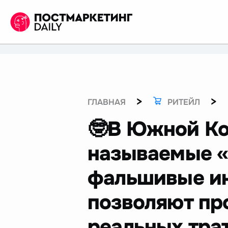
>
>
ГЛАВНАЯ
РИТЕЙЛ
🤓В Южной Ко
называемые «
фальшивые ин
позволяют пр
реальных тра