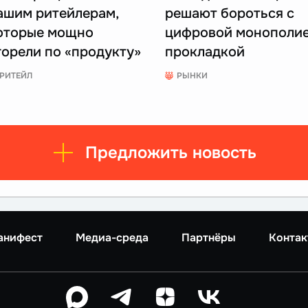
ашим ритейлерам,
решают бороться с
оторые мощно
цифровой монополи
горели по «продукту»
прокладкой
РИТЕЙЛ
РЫНКИ
Предложить новость
анифест
Медиа-среда
Партнёры
Контак