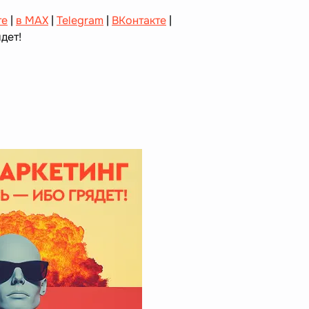
те
|
в MAX
|
Telegram
|
ВКонтакте
|
дет!