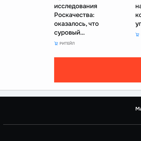
исследования
н
Роскачества:
к
оказалось, что
у
суровый…
РИТЕЙЛ
М