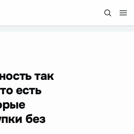
ность так
то есть
орые
упки без