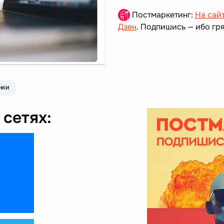
Постмаркетинг:
На сай
Дзен
. Подпишись — ибо гря
НКИ
сетях: