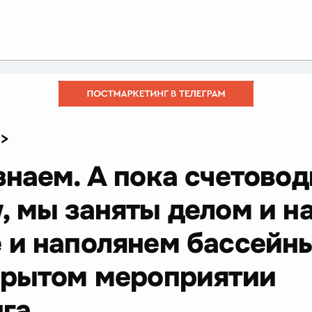
>
знаем. А пока счетовод
, мы заняты делом и н
 и наполянем бассей
крытом мероприятии
га