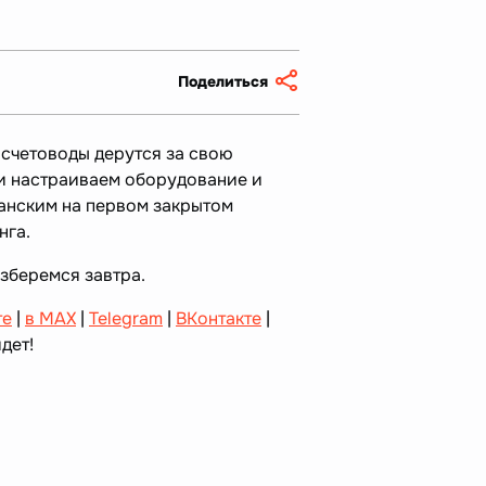
Поделиться
а счетоводы дерутся за свою
 и настраиваем оборудование и
анским на первом закрытом
нга.
азберемся завтра.
те
|
в MAX
|
Telegram
|
ВКонтакте
|
дет!