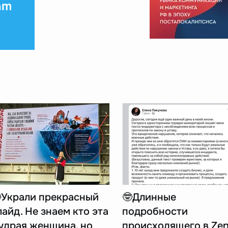
am
Украли прекрасный
🤓Длинные
лайд. Не знаем кто эта
подробности
удрая женщина, но
происходящего в Ze