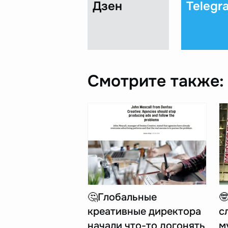
Дзен
Telegr
Смотрите также:
🤔Глобальные

креативные директора
с
начали что-то догонять
м