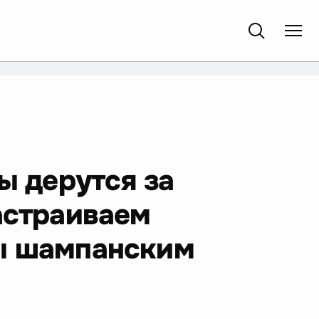
ы дерутся за
астраиваем
ны шампанским