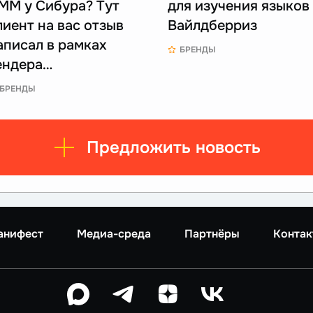
ММ у Сибура? Тут
для изучения языков
лиент на вас отзыв
Вайлдберриз
аписал в рамках
БРЕНДЫ
ендера…
БРЕНДЫ
Предложить новость
анифест
Медиа-среда
Партнёры
Контак