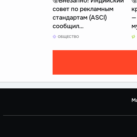
🤓Внезапно! Индийский

совет по рекламным
к
стандартам (ASCI)
—
сообщил…
м
ОБЩЕСТВО
М