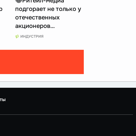
😂Ритейл-медиа
p
подгорает не только у
отечественных
акционеров…
ИНДУСТРИЯ
ты