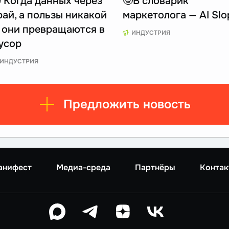
 Когда данных через
🤓В словарик
рай, а пользы никакой
маркетолога — AI Slo
 они превращаются в
ИНДУСТРИЯ
усор
ИНДУСТРИЯ
Предложить новость
анифест
Медиа-среда
Партнёры
Контак