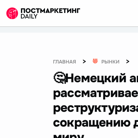
>
>
ГЛАВНАЯ
РЫНКИ
🤔Немецкий а
рассматривае
реструктуриз
сокращению д
миру...