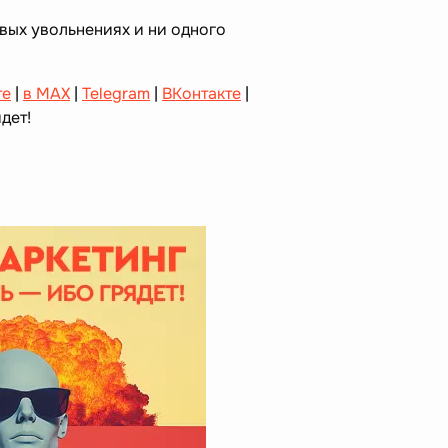
вых увольнениях и ни одного
те
|
в MAX
|
Telegram
|
ВКонтакте
|
дет!